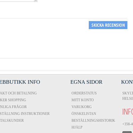
SKICKA RECENSION
EBBUTIKK INFO
EGNA SIDOR
KON
AKT OCH BETALNING
ORDERSTATUS
SKYLT
HELS
KER SHOPPING
MITT KONTO
NLIGA FRÅGOR
VARUKORG
INF
STÄLLNING INSTRUKTIONER
ÖNSKELISTAN
VTALSKUNDER
BESTÄLLNINGSHISTORIK
+358-4
HJÄLP