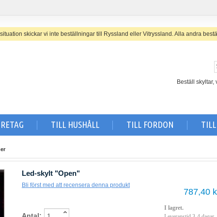
uation skickar vi inte beställningar till Ryssland eller Vitryssland. A
lla andra bestä
Beställ skyltar
ÖRETAG
TILL HUSHÅLL
TILL FORDON
TIL
er
Led-skylt "Open"
Bli först med att recensera denna produkt
787,40 k
I lagret.
Antal:
Leveranstid 3-4 dagar.