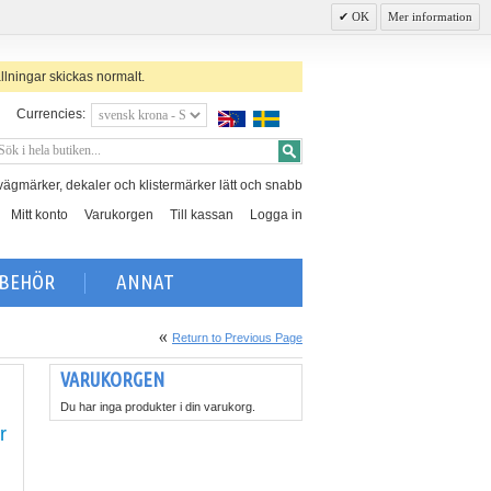
OK
Mer information
llningar skickas normalt.
Currencies:
, vägmärker, dekaler och klistermärker lätt och snabb
Mitt konto
Varukorgen
Till kassan
Logga in
LBEHÖR
ANNAT
Return to Previous Page
VARUKORGEN
Du har inga produkter i din varukorg.
r