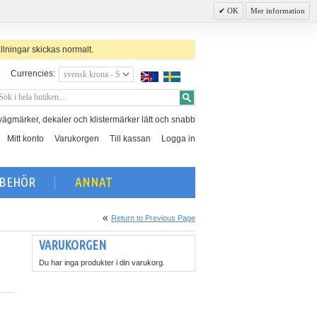
OK
Mer information
llningar skickas normalt.
Currencies:
, vägmärker, dekaler och klistermärker lätt och snabb
Mitt konto
Varukorgen
Till kassan
Logga in
LBEHÖR
ANNAT
Return to Previous Page
VARUKORGEN
Du har inga produkter i din varukorg.