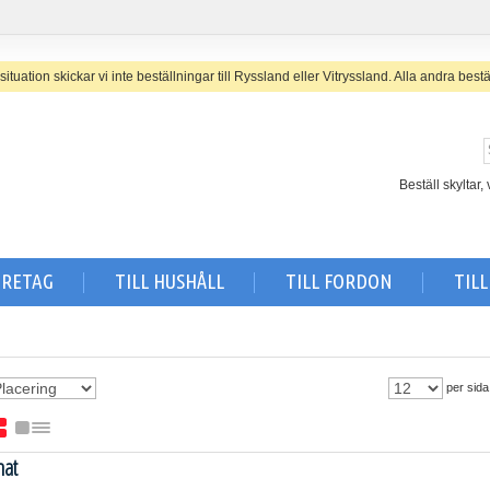
uation skickar vi inte beställningar till Ryssland eller Vitryssland. A
lla andra bestä
Beställ skyltar
ÖRETAG
TILL HUSHÅLL
TILL FORDON
TIL
per sida
nat