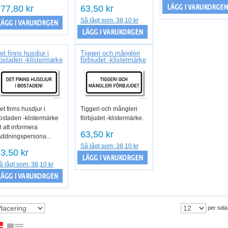
LÄGG I VARUKORGEN
77,80 kr
63,50 kr
Så lågt som:
38,10 kr
LÄGG I VARUKORGEN
LÄGG I VARUKORGEN
et finns husdjur i
Tiggeri och mångleri
ostaden -klistermärke
förbjudet -klistermärke
et finns husdjur i
Tiggeri och mångleri
ostaden -klistermärke
förbjudet -klistermärke.
ill att informera
63,50 kr
äddningspersona...
Så lågt som:
38,10 kr
3,50 kr
LÄGG I VARUKORGEN
å lågt som:
38,10 kr
LÄGG I VARUKORGEN
per sida