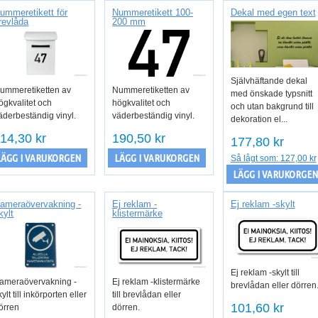
ummeretikett för
Nummeretikett 100-
Dekal med egen text
revlåda
200 mm
Självhäftande dekal
ummeretiketten av
Nummeretiketten av
med önskade typsnitt
ögkvalitet och
högkvalitet och
och utan bakgrund till
äderbeständig vinyl.
väderbeständig vinyl.
dekoration el...
14,30 kr
190,50 kr
177,80 kr
LÄGG I VARUKORGEN
LÄGG I VARUKORGEN
Så lågt som:
127,00 kr
LÄGG I VARUKORGEN
ameraövervakning -
Ej reklam -
Ej reklam -skylt
kylt
klistermärke
Ej reklam -skylt till
ameraövervakning -
Ej reklam -klistermärke
brevlådan eller dörren
kylt till inkörporten eller
till brevlådan eller
101,60 kr
örren
dörren.