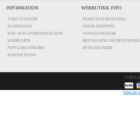
INFORMATION
WEBBUTIKK INFO
VÅRA TJÄNSTER
FRAKT OCH BETALNING
KUNDTJÄNST
SÄKER SHOPPING
KÖP- OCH LEVERANSVILLKOR
VANLIGA FRÅGOR
WEBBKARTA
BESTÄLLNING INSTRUKTIONER
POPULÄRA SÖKORD
AVTALSKUNDER
KONTAKTA OSS
© 2015-
Nätbutik l