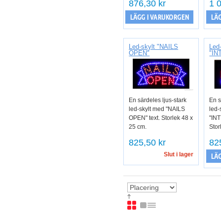
876,30 kr
1 
LÄGG I VARUKORGEN
LÄG
Led-skylt "NAILS
Led
OPEN"
"IN
En särdeles ljus-stark
En s
led-skylt med "NAILS
led-
OPEN" text. Storlek 48 x
"INT
25 cm.
Stor
825,50 kr
82
Slut i lager
LÄG