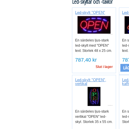
Led-skyltar och -tavlor
Led-skylt "OPEN"
Led
En särdeles ljus-stark
En s
led-skylt med "OPEN"
led-
text. Storlek 48 x 25 cm.
text
787,40 kr
78
Slut i lager
LÄG
Led-skylt "OPEN",
Led
vertikal
kaf
En särdeles ljus-stark
En s
vertikal "OPEN" led-
led-
skyl. Storlek 35 x 55 cm.
Stor