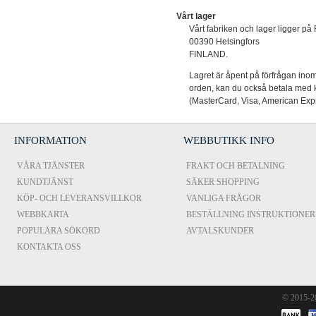
Vårt lager
Vårt fabriken och lager ligger p
00390 Helsingfors
FINLAND.
Lagret är åpent på förfrågan inom
orden, kan du också betala med ko
(MasterCard, Visa, American Expre
INFORMATION
WEBBUTIKK INFO
VÅRA TJÄNSTER
FRAKT OCH BETALNING
KUNDTJÄNST
SÄKER SHOPPING
KÖP- OCH LEVERANSVILLKOR
VANLIGA FRÅGOR
WEBBKARTA
BESTÄLLNING INSTRUKTIONER
POPULÄRA SÖKORD
AVTALSKUNDER
KONTAKTA OSS
© 2015-