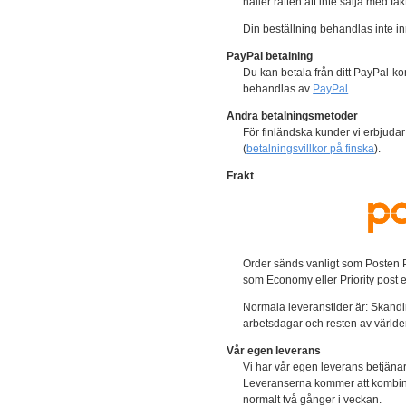
håller rätten att inte sälja med fa
Din beställning behandlas inte in
PayPal betalning
Du kan betala från ditt PayPal-kon
behandlas av
PayPal
.
Andra betalningsmetoder
För finländska kunder vi erbjuda
(
betalningsvillkor på finska
).
Frakt
Order sänds vanligt som Posten P
som Economy eller Priority post 
Normala leveranstider är: Skandi
arbetsdagar och resten av världe
Vår egen leverans
Vi har vår egen leverans betjäna
Leveranserna kommer att kombin
normalt två gånger i veckan.