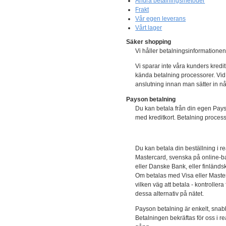
Andra betalningsmetoder
Frakt
Vår egen leverans
Vårt lager
Säker shopping
Vi håller betalningsinformationen
Vi sparar inte våra kunders kredit
kända betalning processorer. Vid
anslutning innan man sätter in n
Payson betalning
Du kan betala från din egen Payso
med kreditkort. Betalning proces
Du kan betala din beställning i r
Mastercard, svenska på online-
eller Danske Bank, eller finländ
Om betalas med Visa eller Master
vilken väg att betala - kontroller
dessa alternativ på nätet.
Payson betalning är enkelt, snabbt 
Betalningen bekräftas för oss i re