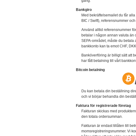
gång.
Bankgiro
Med bekräftelsemailet du får alla
BIC / Swift), referensnummer och t
Använd alltid referensnummer fö
betalar i någon annan valuta än o
SEPA-området, måste du betala al
bankkonto kan ta emot CHF, DK
Banköverföring är billigt sätt att
har fått betalning till vårt bankkon
Bitcoin betalning
Du kan betala din beställning dir
och vi börjar behandla din bestä
Faktura för registrerade företag
Fakturan skickas med produkterna 
den totala ordersumman.
Fakturan är endast tillåten till b
momsregistreringsnummer. Vi kom