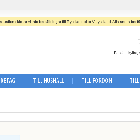
uation skickar vi inte beställningar till Ryssland eller Vitryssland. A
lla andra bestä
Beställ skyltar
ÖRETAG
TILL HUSHÅLL
TILL FORDON
TIL