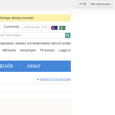
OK
Mer information
llningar skickas normalt.
Currencies:
, vägmärker, dekaler och klistermärker lätt och snabb
Mitt konto
Varukorgen
Till kassan
Logga in
LBEHÖR
ANNAT
Return to Previous Page