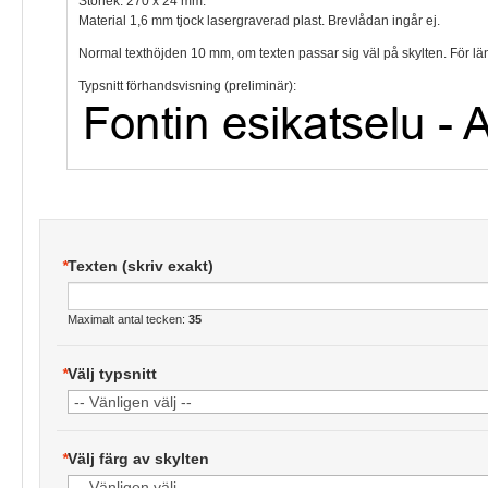
Storlek: 270 x 24 mm.
Material 1,6 mm tjock lasergraverad plast. Brevlådan ingår ej.
Normal texthöjden 10 mm, om texten passar sig väl på skylten. För län
Typsnitt förhandsvisning (preliminär):
*
Texten (skriv exakt)
Maximalt antal tecken:
35
*
Välj typsnitt
*
Välj färg av skylten