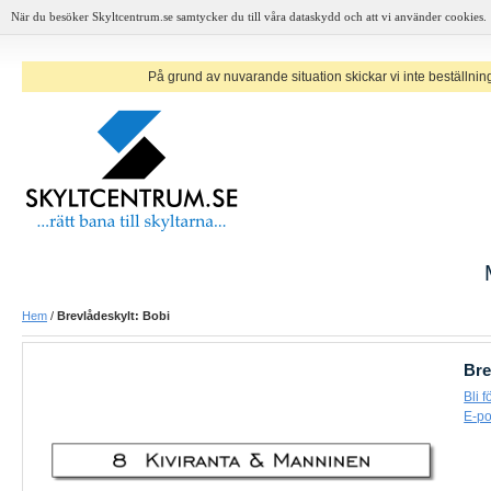
När du besöker Skyltcentrum.se samtycker du till våra dataskydd och att vi använder cookies.
På grund av nuvarande situation skickar vi inte beställninga
Hem
/
Brevlådeskylt: Bobi
Bre
Bli 
E-po