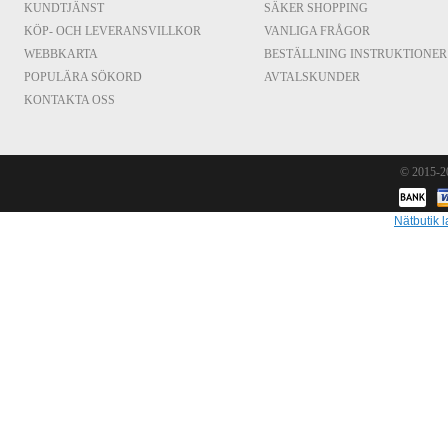
KUNDTJÄNST
SÄKER SHOPPING
KÖP- OCH LEVERANSVILLKOR
VANLIGA FRÅGOR
WEBBKARTA
BESTÄLLNING INSTRUKTIONER
POPULÄRA SÖKORD
AVTALSKUNDER
KONTAKTA OSS
© 2015-
Nätbutik l