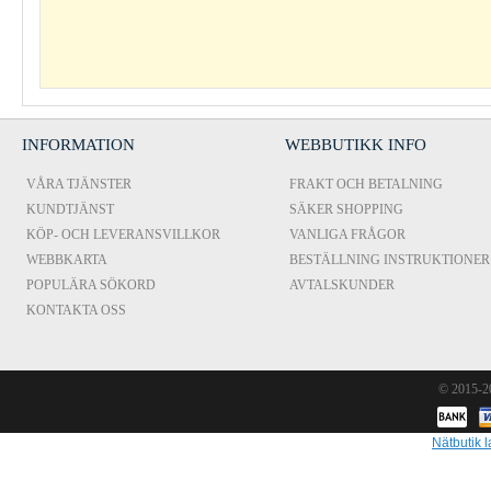
INFORMATION
WEBBUTIKK INFO
VÅRA TJÄNSTER
FRAKT OCH BETALNING
KUNDTJÄNST
SÄKER SHOPPING
KÖP- OCH LEVERANSVILLKOR
VANLIGA FRÅGOR
WEBBKARTA
BESTÄLLNING INSTRUKTIONER
POPULÄRA SÖKORD
AVTALSKUNDER
KONTAKTA OSS
© 2015-
Nätbutik l