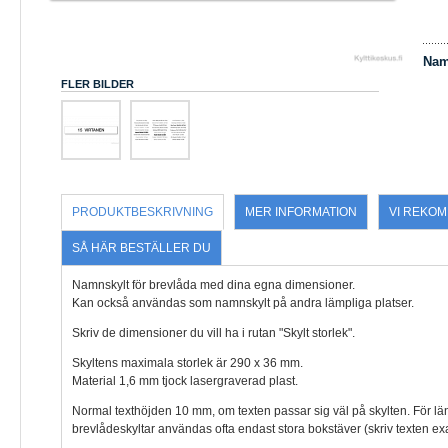
Nam
FLER BILDER
PRODUKTBESKRIVNING
MER INFORMATION
VI REKO
SÅ HÄR BESTÄLLER DU
Namnskylt för brevlåda med dina egna dimensioner.
Kan också användas som namnskylt på andra lämpliga platser.
Skriv de dimensioner du vill ha i rutan "Skylt storlek".
Skyltens maximala storlek är 290 x 36 mm.
Material 1,6 mm tjock lasergraverad plast.
Normal texthöjden 10 mm, om texten passar sig väl på skylten. För lä
brevlådeskyltar användas ofta endast stora bokstäver (skriv texten exa