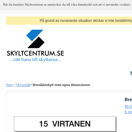
När du besöker Skyltcentrum.se samtycker du till våra dataskydd och att vi använder cookies.
På grund av nuvarande situation skickar vi inte beställninga
Hem
/
Till hushåll
/
Brevlådeskylt med egna dimensioner
Bre
Bli 
E-po