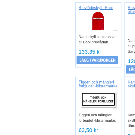
Brevlådeskylt: Bobi
Bre
elle
Namnskylt som passar
Nam
till Bobi brevlådan.
till 
133,35 kr
Sarv
LÄGG I VARUKORGEN
12
LÄG
Tiggeri och mångleri
Kam
förbjudet -klistermärke
skyl
Tiggeri och mångleri
Kam
förbjudet -klistermärke.
skylt
dör
63,50 kr