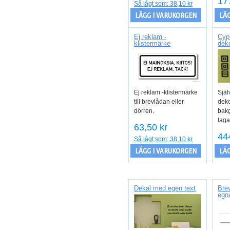
17
Så lågt som:
38,10 kr
LÄGG I VARUKORGEN
LÄG
Ej reklam -
Cyp
klistermärke
dek
Ej reklam -klistermärke
Själ
till brevlådan eller
deko
dörren.
bakg
laga
63,50 kr
44
Så lågt som:
38,10 kr
LÄGG I VARUKORGEN
LÄG
Dekal med egen text
Bre
egn