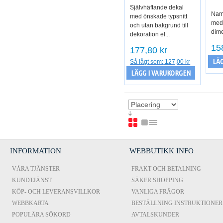
Självhäftande dekal
Namn
med önskade typsnitt
med
och utan bakgrund till
dime
dekoration el...
15
177,80 kr
LÄG
Så lågt som:
127,00 kr
LÄGG I VARUKORGEN
INFORMATION
WEBBUTIKK INFO
VÅRA TJÄNSTER
FRAKT OCH BETALNING
KUNDTJÄNST
SÄKER SHOPPING
KÖP- OCH LEVERANSVILLKOR
VANLIGA FRÅGOR
WEBBKARTA
BESTÄLLNING INSTRUKTIONER
POPULÄRA SÖKORD
AVTALSKUNDER