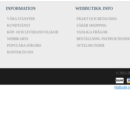
INFORMATION
WEBBUTIKK INFO
VÅRA TJÄNSTER
FRAKT OCH BETALNING
KUNDTJÄNST
SÄKER SHOPPING
KÖP- OCH LEVERANSVILLKOR
VANLIGA FRÅGOR
WEBBKARTA
BESTÄLLNING INSTRUKTIONER
POPULÄRA SÖKORD
AVTALSKUNDER
KONTAKTA OSS
© 2015-
Nätbutik l