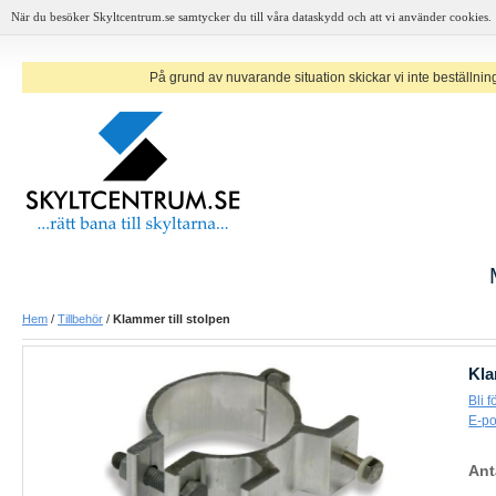
När du besöker Skyltcentrum.se samtycker du till våra dataskydd och att vi använder cookies.
På grund av nuvarande situation skickar vi inte beställninga
Hem
/
Tillbehör
/
Klammer till stolpen
Kla
Bli 
E-po
Ant