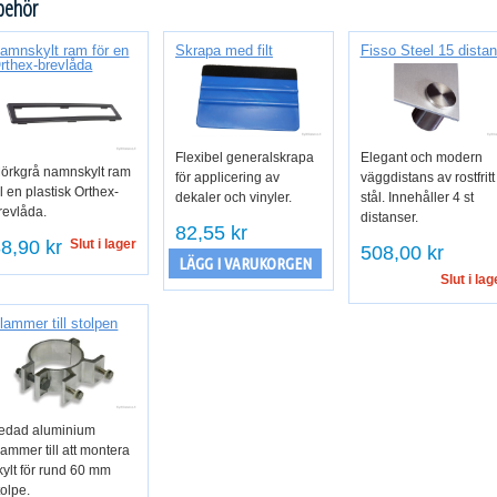
lbehör
amnskylt ram för en
Skrapa med filt
Fisso Steel 15 dista
rthex-brevlåda
Flexibel generalskrapa
Elegant och modern
örkgrå namnskylt ram
för applicering av
väggdistans av rostfritt
ill en plastisk Orthex-
dekaler och vinyler.
stål. Innehåller 4 st
revlåda.
distanser.
82,55 kr
8,90 kr
Slut i lager
508,00 kr
LÄGG I VARUKORGEN
Slut i lag
lammer till stolpen
edad aluminium
lammer till att montera
kylt för rund 60 mm
tolpe.