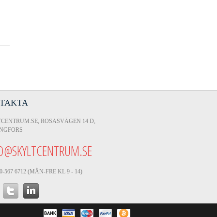
TAKTA
CENTRUM.SE, ROSASVÄGEN 14 D,
INGFORS
O@SKYLTCENTRUM.SE
0-567 6712 (MÅN-FRE KL 9 - 14)