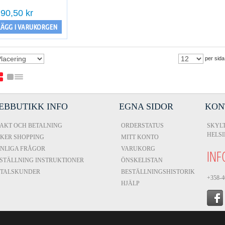
90,50 kr
LÄGG I VARUKORGEN
per sida
EBBUTIKK INFO
EGNA SIDOR
KON
AKT OCH BETALNING
ORDERSTATUS
SKYLT
HELS
KER SHOPPING
MITT KONTO
NLIGA FRÅGOR
VARUKORG
INF
STÄLLNING INSTRUKTIONER
ÖNSKELISTAN
VTALSKUNDER
BESTÄLLNINGSHISTORIK
+358-4
HJÄLP