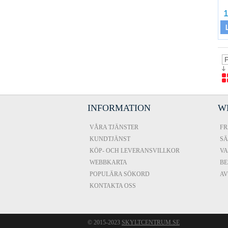
1
INFORMATION
W
VÅRA TJÄNSTER
FR
KUNDTJÄNST
SÄ
KÖP- OCH LEVERANSVILLKOR
VA
WEBBKARTA
BE
POPULÄRA SÖKORD
A
KONTAKTA OSS
© 2015-2023
SKYLTCENTRUM.SE