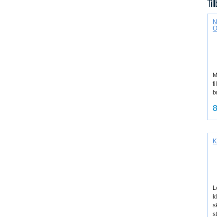
Til
N
O
M
t
b
8
K
L
k
s
s