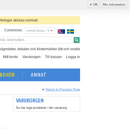
OK
Mer information
llningar skickas normalt.
Currencies:
, vägmärker, dekaler och klistermärker lätt och snabb
Mitt konto
Varukorgen
Till kassan
Logga in
LBEHÖR
ANNAT
Return to Previous Page
VARUKORGEN
Du har inga produkter i din varukorg.