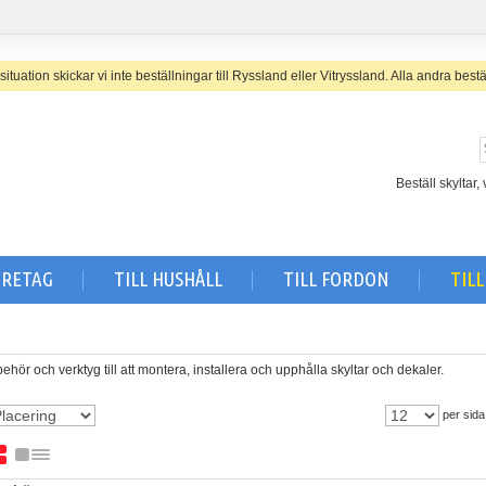
uation skickar vi inte beställningar till Ryssland eller Vitryssland. A
lla andra bestä
Beställ skyltar
ÖRETAG
TILL HUSHÅLL
TILL FORDON
TIL
lbehör och verktyg till att montera, installera och upphålla skyltar och dekaler.
per sida